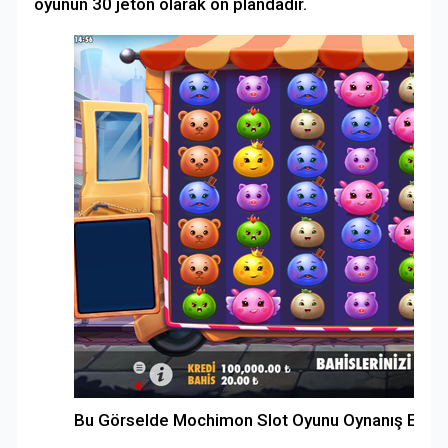
oyunun 30 jeton olarak ön plandadır.
Bu Görselde Mochimon Slot Oyunu Oynanış Ekran