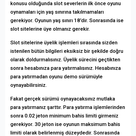
konusu olduğunda slot severlerin ilk önce oyunu
oynamaları için yaş sınırına takılmamaları
gerekiyor. Oyunun yaş sınırı 18’dir. Sonrasında ise
slot sitelerine üye olmanız gerekir.
Slot sitelerine üyelik işlemleri sırasında sizden
istenilen bütün bilgileri eksiksiz bir şekilde doğru
olarak doldurmalısınız. Üyelik sürecini geçtikten
sonra hesabınıza para yatırmalısınız. Hesabınıza
para yatırmadan oyunu demo sürümüyle
oynayabilirsiniz.
Fakat gerçek sürümü oynayacaksınız mutlaka
para yatırmanız şarttır. Para yatırma işlemlerinden
sonra 0.02 jeton minimum bahis limiti girmeniz
gerekiyor. 30 jeton ise oyunun maksimum bahis
limiti olarak belirlenmiş düzeydedir. Sonrasında