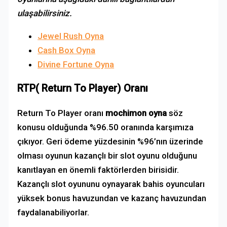
ulaşabilirsiniz.
Jewel Rush Oyna
Cash Box Oyna
Divine Fortune Oyna
RTP( Return To Player) Oranı
Return To Player oranı
mochimon oyna
söz
konusu olduğunda %96.50 oranında karşımıza
çıkıyor. Geri ödeme yüzdesinin %96’nın üzerinde
olması oyunun kazançlı bir slot oyunu olduğunu
kanıtlayan en önemli faktörlerden birisidir.
Kazançlı slot oyununu oynayarak bahis oyuncuları
yüksek bonus havuzundan ve kazanç havuzundan
faydalanabiliyorlar.