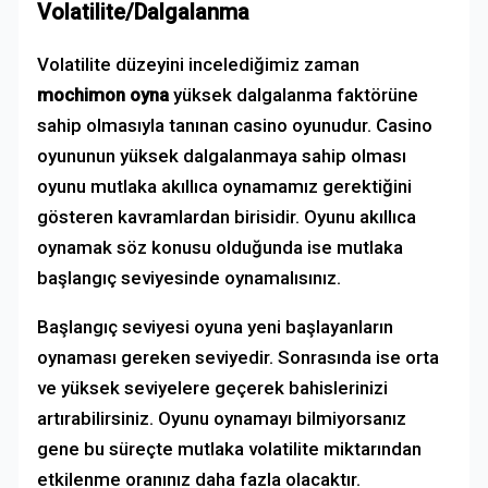
Volatilite/Dalgalanma
Volatilite düzeyini incelediğimiz zaman
mochimon oyna
yüksek dalgalanma faktörüne
sahip olmasıyla tanınan casino oyunudur. Casino
oyununun yüksek dalgalanmaya sahip olması
oyunu mutlaka akıllıca oynamamız gerektiğini
gösteren kavramlardan birisidir. Oyunu akıllıca
oynamak söz konusu olduğunda ise mutlaka
başlangıç seviyesinde oynamalısınız.
Başlangıç seviyesi oyuna yeni başlayanların
oynaması gereken seviyedir. Sonrasında ise orta
ve yüksek seviyelere geçerek bahislerinizi
artırabilirsiniz. Oyunu oynamayı bilmiyorsanız
gene bu süreçte mutlaka volatilite miktarından
etkilenme oranınız daha fazla olacaktır.