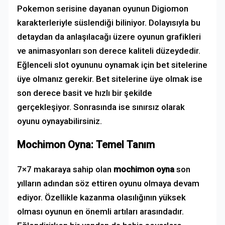
Pokemon serisine dayanan oyunun Digiomon
karakterleriyle süslendiği biliniyor. Dolayısıyla bu
detaydan da anlaşılacağı üzere oyunun grafikleri
ve animasyonları son derece kaliteli düzeydedir.
Eğlenceli slot oyununu oynamak için bet sitelerine
üye olmanız gerekir. Bet sitelerine üye olmak ise
son derece basit ve hızlı bir şekilde
gerçekleşiyor. Sonrasında ise sınırsız olarak
oyunu oynayabilirsiniz.
Mochimon Oyna: Temel Tanım
7×7 makaraya sahip olan
mochimon oyna
son
yılların adından söz ettiren oyunu olmaya devam
ediyor. Özellikle kazanma olasılığının yüksek
olması oyunun en önemli artıları arasındadır.