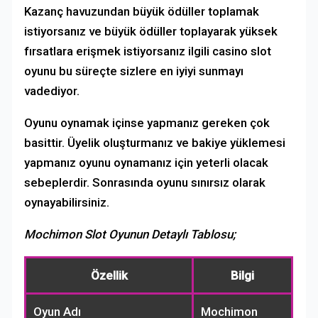
Kazanç havuzundan büyük ödüller toplamak
istiyorsanız ve büyük ödüller toplayarak yüksek
fırsatlara erişmek istiyorsanız ilgili casino slot
oyunu bu süreçte sizlere en iyiyi sunmayı
vadediyor.
Oyunu oynamak içinse yapmanız gereken çok
basittir. Üyelik oluşturmanız ve bakiye yüklemesi
yapmanız oyunu oynamanız için yeterli olacak
sebeplerdir. Sonrasında oyunu sınırsız olarak
oynayabilirsiniz.
Mochimon Slot Oyunun Detaylı Tablosu;
Özellik
Bilgi
Oyun Adı
Mochimon