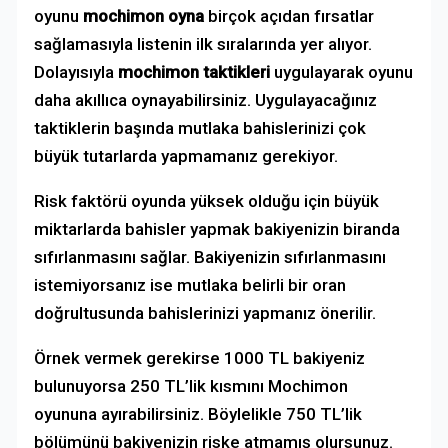
oyunu
mochimon oyna
birçok açıdan fırsatlar
sağlamasıyla listenin ilk sıralarında yer alıyor.
Dolayısıyla
mochimon taktikleri
uygulayarak oyunu
daha akıllıca oynayabilirsiniz. Uygulayacağınız
taktiklerin başında mutlaka bahislerinizi çok
büyük tutarlarda yapmamanız gerekiyor.
Risk faktörü oyunda yüksek olduğu için büyük
miktarlarda bahisler yapmak bakiyenizin biranda
sıfırlanmasını sağlar. Bakiyenizin sıfırlanmasını
istemiyorsanız ise mutlaka belirli bir oran
doğrultusunda bahislerinizi yapmanız önerilir.
Örnek vermek gerekirse 1000 TL bakiyeniz
bulunuyorsa 250 TL’lik kısmını Mochimon
oyununa ayırabilirsiniz. Böylelikle 750 TL’lik
bölümünü bakiyenizin riske atmamış olursunuz.