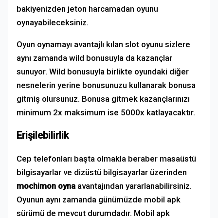
bakiyenizden jeton harcamadan oyunu
oynayabileceksiniz.
Oyun oynamayı avantajlı kılan slot oyunu sizlere
aynı zamanda wild bonusuyla da kazançlar
sunuyor. Wild bonusuyla birlikte oyundaki diğer
nesnelerin yerine bonusunuzu kullanarak bonusa
gitmiş olursunuz. Bonusa gitmek kazançlarınızı
minimum 2x maksimum ise 5000x katlayacaktır.
Erişilebilirlik
Cep telefonları başta olmakla beraber masaüstü
bilgisayarlar ve dizüstü bilgisayarlar üzerinden
mochimon oyna
avantajından yararlanabilirsiniz.
Oyunun aynı zamanda günümüzde mobil apk
sürümü de mevcut durumdadır. Mobil apk