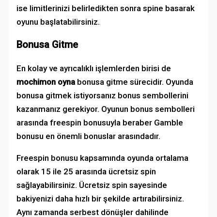
ise limitlerinizi belirledikten sonra spine basarak
oyunu başlatabilirsiniz.
Bonusa Gitme
En kolay ve ayrıcalıklı işlemlerden birisi de
mochimon oyna
bonusa gitme sürecidir. Oyunda
bonusa gitmek istiyorsanız bonus sembollerini
kazanmanız gerekiyor. Oyunun bonus sembolleri
arasında freespin bonusuyla beraber Gamble
bonusu en önemli bonuslar arasındadır.
Freespin bonusu kapsamında oyunda ortalama
olarak 15 ile 25 arasında ücretsiz spin
sağlayabilirsiniz. Ücretsiz spin sayesinde
bakiyenizi daha hızlı bir şekilde artırabilirsiniz.
Aynı zamanda serbest dönüşler dahilinde