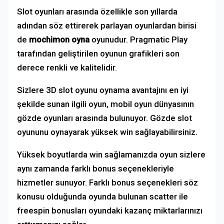
Slot oyunları arasında özellikle son yıllarda
adından söz ettirerek parlayan oyunlardan birisi
de
mochimon oyna
oyunudur. Pragmatic Play
tarafından geliştirilen oyunun grafikleri son
derece renkli ve kalitelidir.
Sizlere 3D slot oyunu oynama avantajını en iyi
şekilde sunan ilgili oyun, mobil oyun dünyasının
gözde oyunları arasında bulunuyor. Gözde slot
oyununu oynayarak yüksek win sağlayabilirsiniz.
Yüksek boyutlarda win sağlamanızda oyun sizlere
aynı zamanda farklı bonus seçenekleriyle
hizmetler sunuyor. Farklı bonus seçenekleri söz
konusu olduğunda oyunda bulunan scatter ile
freespin bonusları oyundaki kazanç miktarlarınızı