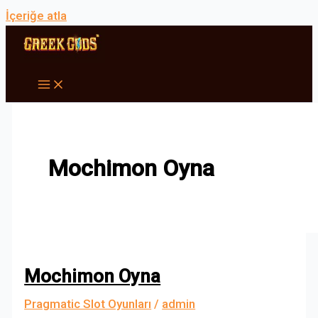
İçeriğe atla
Mochimon Oyna
Mochimon Oyna
Pragmatic Slot Oyunları
/
admin