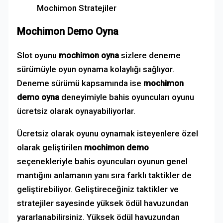
Mochimon Stratejiler
Mochimon Demo Oyna
Slot oyunu
mochimon oyna
sizlere deneme
sürümüyle oyun oynama kolaylığı sağlıyor.
Deneme sürümü kapsamında ise
mochimon
demo
oyna
deneyimiyle bahis oyuncuları oyunu
ücretsiz olarak oynayabiliyorlar.
Ücretsiz olarak oyunu oynamak isteyenlere özel
olarak geliştirilen
mochimon demo
seçenekleriyle bahis oyuncuları oyunun genel
mantığını anlamanın yanı sıra farklı taktikler de
geliştirebiliyor. Geliştireceğiniz taktikler ve
stratejiler sayesinde yüksek ödül havuzundan
yararlanabilirsiniz. Yüksek ödül havuzundan