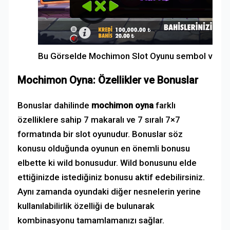
Bu Görselde Mochimon Slot Oyunu sembol ve öd
Mochimon Oyna: Özellikler ve Bonuslar
Bonuslar dahilinde
mochimon oyna
farklı
özelliklere sahip 7 makaralı ve 7 sıralı 7×7
formatında bir slot oyunudur. Bonuslar söz
konusu olduğunda oyunun en önemli bonusu
elbette ki wild bonusudur. Wild bonusunu elde
ettiğinizde istediğiniz bonusu aktif edebilirsiniz.
Aynı zamanda oyundaki diğer nesnelerin yerine
kullanılabilirlik özelliği de bulunarak
kombinasyonu tamamlamanızı sağlar.