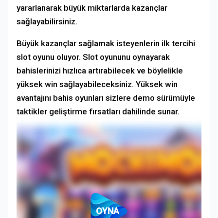
yararlanarak büyük miktarlarda kazançlar
sağlayabilirsiniz.
Büyük kazançlar sağlamak isteyenlerin ilk tercihi
slot oyunu oluyor. Slot oyununu oynayarak
bahislerinizi hızlıca artırabilecek ve böylelikle
yüksek win sağlayabileceksiniz. Yüksek win
avantajını bahis oyunları sizlere demo sürümüyle
taktikler geliştirme fırsatları dahilinde sunar.
OYNA