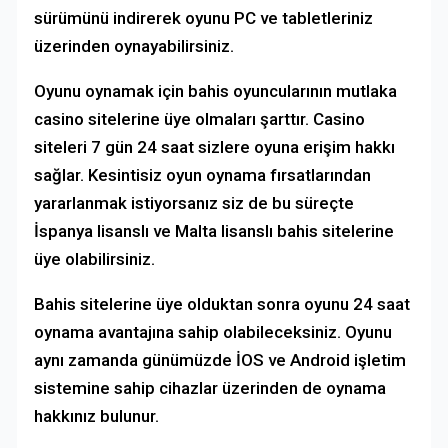
sürümünü indirerek oyunu PC ve tabletleriniz
üzerinden oynayabilirsiniz.
Oyunu oynamak için bahis oyuncularının mutlaka
casino sitelerine üye olmaları şarttır. Casino
siteleri 7 gün 24 saat sizlere oyuna erişim hakkı
sağlar. Kesintisiz oyun oynama fırsatlarından
yararlanmak istiyorsanız siz de bu süreçte
İspanya lisanslı ve Malta lisanslı bahis sitelerine
üye olabilirsiniz.
Bahis sitelerine üye olduktan sonra oyunu 24 saat
oynama avantajına sahip olabileceksiniz. Oyunu
aynı zamanda günümüzde İOS ve Android işletim
sistemine sahip cihazlar üzerinden de oynama
hakkınız bulunur.