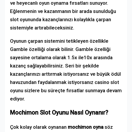
ve heyecanlı oyun oynama fırsatları sunuyor.
Eğlenmenin ve kazanmanın bir arada sunulduğu
slot oyununda kazançlarınızı kolaylıkla çarpan
sistemiyle artırabileceksiniz.
Oyunun çarpan sistemini tetikleyen özellikle
Gamble özelliği olarak bilinir. Gamble özelliği
sayesine ortalama olarak 1.5x ile10x arasında
kazanç sağlayabilirsiniz. Seri bir şekilde
kazançlarınızı arttırmak istiyorsanız ve büyük ödül
havuzundan faydalanmak istiyorsanız casino slot
oyunu sizlere bu süreçte fırsatlar sunmaya devam
ediyor.
Mochimon Slot Oyunu Nasıl Oynanır?
Çok kolay olarak oynanan
mochimon oyna
söz