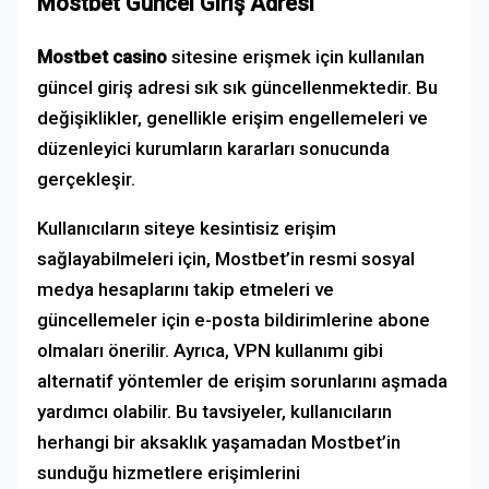
Mostbet Güncel Giriş Adresi
Mostbet casino
sitesine erişmek için kullanılan
güncel giriş adresi sık sık güncellenmektedir. Bu
değişiklikler, genellikle erişim engellemeleri ve
düzenleyici kurumların kararları sonucunda
gerçekleşir.
Kullanıcıların siteye kesintisiz erişim
sağlayabilmeleri için, Mostbet’in resmi sosyal
medya hesaplarını takip etmeleri ve
güncellemeler için e-posta bildirimlerine abone
olmaları önerilir. Ayrıca, VPN kullanımı gibi
alternatif yöntemler de erişim sorunlarını aşmada
yardımcı olabilir. Bu tavsiyeler, kullanıcıların
herhangi bir aksaklık yaşamadan Mostbet’in
sunduğu hizmetlere erişimlerini