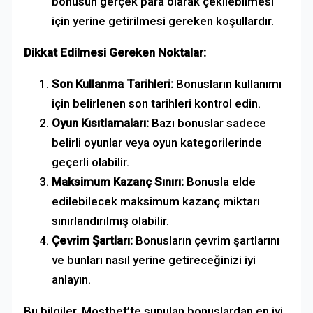
bonusun gerçek para olarak çekilebilmesi
için yerine getirilmesi gereken koşullardır.
Dikkat Edilmesi Gereken Noktalar:
Son Kullanma Tarihleri:
Bonusların kullanımı
için belirlenen son tarihleri kontrol edin.
Oyun Kısıtlamaları:
Bazı bonuslar sadece
belirli oyunlar veya oyun kategorilerinde
geçerli olabilir.
Maksimum Kazanç Sınırı:
Bonusla elde
edilebilecek maksimum kazanç miktarı
sınırlandırılmış olabilir.
Çevrim Şartları:
Bonusların çevrim şartlarını
ve bunları nasıl yerine getireceğinizi iyi
anlayın.
Bu bilgiler, Mostbet’te sunulan bonuslardan en iyi