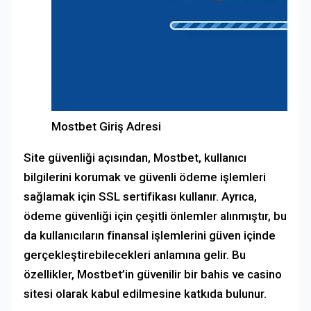
Mostbet Giriş Adresi
Site güvenliği açısından, Mostbet, kullanıcı
bilgilerini korumak ve güvenli ödeme işlemleri
sağlamak için SSL sertifikası kullanır. Ayrıca,
ödeme güvenliği için çeşitli önlemler alınmıştır, bu
da kullanıcıların finansal işlemlerini güven içinde
gerçekleştirebilecekleri anlamına gelir. Bu
özellikler, Mostbet’in güvenilir bir bahis ve casino
sitesi olarak kabul edilmesine katkıda bulunur.