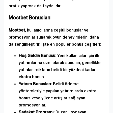
pratik yapmak da faydalıdır.
Mostbet Bonusları
Mostbet
, kullanıcılarına çeşitli bonuslar ve
promosyonlar sunarak oyun deneyimlerini daha
da zenginleştirir. İşte en popüler bonus çeşitleri:
Hoş Geldin Bonusu:
Yeni kullanıcılar için ilk
yatırımlarına özel olarak sunulan, genellikle
yatırılan miktarın belirli bir yüzdesi kadar
ekstra bonus.
Yatırım Bonusları:
Belirli ödeme
yöntemleriyle yapılan yatırımlarda ekstra
bonus veya yüzde artışlar sağlayan
promosyonlar.
Sadakat Programı:
Düzenli oynayan