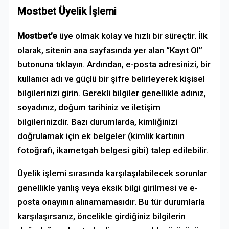
Mostbet Üyelik İşlemi
Mostbet’e
üye olmak kolay ve hızlı bir süreçtir. İlk
olarak, sitenin ana sayfasında yer alan “Kayıt Ol”
butonuna tıklayın. Ardından, e-posta adresinizi, bir
kullanıcı adı ve güçlü bir şifre belirleyerek kişisel
bilgilerinizi girin. Gerekli bilgiler genellikle adınız,
soyadınız, doğum tarihiniz ve iletişim
bilgilerinizdir. Bazı durumlarda, kimliğinizi
doğrulamak için ek belgeler (kimlik kartının
fotoğrafı, ikametgah belgesi gibi) talep edilebilir.
Üyelik işlemi sırasında karşılaşılabilecek sorunlar
genellikle yanlış veya eksik bilgi girilmesi ve e-
posta onayının alınamamasıdır. Bu tür durumlarla
karşılaşırsanız, öncelikle girdiğiniz bilgilerin