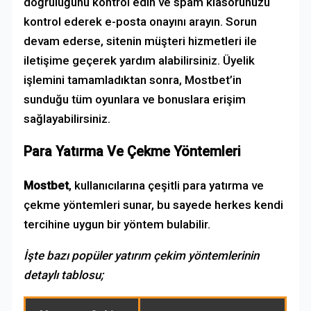
doğruluğunu kontrol edin ve spam klasörünüzü
kontrol ederek e-posta onayını arayın. Sorun
devam ederse, sitenin müşteri hizmetleri ile
iletişime geçerek yardım alabilirsiniz. Üyelik
işlemini tamamladıktan sonra, Mostbet’in
sunduğu tüm oyunlara ve bonuslara erişim
sağlayabilirsiniz.
Para Yatırma Ve Çekme Yöntemleri
Mostbet
, kullanıcılarına çeşitli para yatırma ve
çekme yöntemleri sunar, bu sayede herkes kendi
tercihine uygun bir yöntem bulabilir.
İşte bazı popüler yatırım çekim yöntemlerinin
detaylı tablosu;