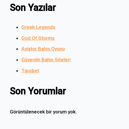
Son Yazılar
Greek Legends
God Of Storms
Aviator Bahis Oyunu
Güvenilir Bahis Siteleri
Tipobet
Son Yorumlar
Görüntülenecek bir yorum yok.