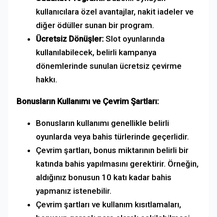
kullanıcılara özel avantajlar, nakit iadeler ve
diğer ödüller sunan bir program.
Ücretsiz Dönüşler:
Slot oyunlarında
kullanılabilecek, belirli kampanya
dönemlerinde sunulan ücretsiz çevirme
hakkı.
Bonusların Kullanımı ve Çevrim Şartları:
Bonusların kullanımı genellikle belirli
oyunlarda veya bahis türlerinde geçerlidir.
Çevrim şartları, bonus miktarının belirli bir
katında bahis yapılmasını gerektirir. Örneğin,
aldığınız bonusun 10 katı kadar bahis
yapmanız istenebilir.
Çevrim şartları ve kullanım kısıtlamaları,