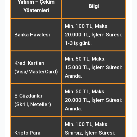
Yatırım – Çekim
Bilgi
Yöntemleri
Min. 100 TL, Maks.
Banka Havalesi
20.000 TL, İşlem Süresi:
1-3 iş günü.
Min. 50 TL, Maks.
Kredi Kartları
15.000 TL, İşlem Süresi:
(Visa/MasterCard)
Anında.
Min. 50 TL, Maks.
E-Cüzdanlar
20.000 TL, İşlem Süresi:
(Skrill, Neteller)
Anında.
Min. 100 TL, Maks.
Kripto Para
Sınırsız, İşlem Süresi: