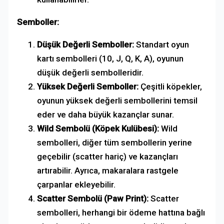
Semboller:
Düşük Değerli Semboller:
Standart oyun
kartı sembolleri (10, J, Q, K, A), oyunun
düşük değerli sembolleridir.
Yüksek Değerli Semboller:
Çeşitli köpekler,
oyunun yüksek değerli sembollerini temsil
eder ve daha büyük kazançlar sunar.
Wild Sembolü (Köpek Kulübesi):
Wild
sembolleri, diğer tüm sembollerin yerine
geçebilir (scatter hariç) ve kazançları
artırabilir. Ayrıca, makaralara rastgele
çarpanlar ekleyebilir.
Scatter Sembolü (Paw Print):
Scatter
sembolleri, herhangi bir ödeme hattına bağlı