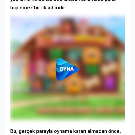
biçilemez bir ilk adımdır.
OYNA
Bu, gerçek parayla oynama kararı almadan önce,