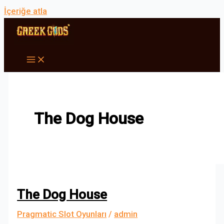
İçeriğe atla
The Dog House
The Dog House
Pragmatic Slot Oyunları
/
admin