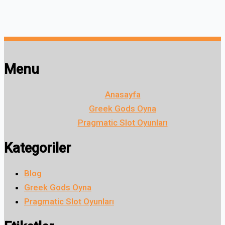
Menu
Anasayfa
Greek Gods Oyna
Pragmatic Slot Oyunları
Kategoriler
Blog
Greek Gods Oyna
Pragmatic Slot Oyunları