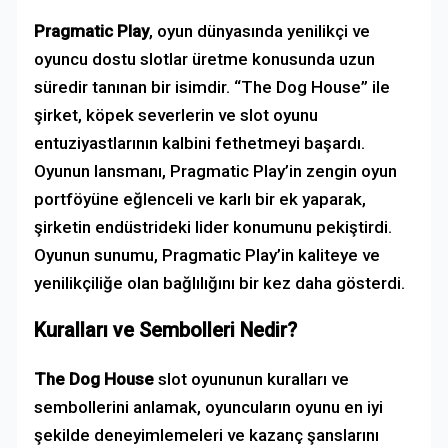
Pragmatic Play
, oyun dünyasında yenilikçi ve
oyuncu dostu slotlar üretme konusunda uzun
süredir tanınan bir isimdir. “The Dog House” ile
şirket, köpek severlerin ve slot oyunu
entuziyastlarının kalbini fethetmeyi başardı.
Oyunun lansmanı, Pragmatic Play’in zengin oyun
portföyüne eğlenceli ve karlı bir ek yaparak,
şirketin endüstrideki lider konumunu pekiştirdi.
Oyunun sunumu, Pragmatic Play’in kaliteye ve
yenilikçiliğe olan bağlılığını bir kez daha gösterdi.
Kuralları ve Sembolleri Nedir?
The Dog House
slot oyununun kuralları ve
sembollerini anlamak, oyuncuların oyunu en iyi
şekilde deneyimlemeleri ve kazanç şanslarını