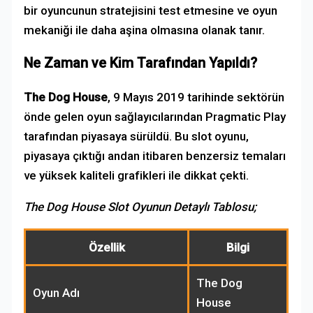
bir oyuncunun stratejisini test etmesine ve oyun
mekaniği ile daha aşina olmasına olanak tanır.
Ne Zaman ve Kim Tarafından Yapıldı?
The Dog House
, 9 Mayıs 2019 tarihinde sektörün
önde gelen oyun sağlayıcılarından Pragmatic Play
tarafından piyasaya sürüldü. Bu slot oyunu,
piyasaya çıktığı andan itibaren benzersiz temaları
ve yüksek kaliteli grafikleri ile dikkat çekti.
The Dog House Slot Oyunun Detaylı Tablosu;
Özellik
Bilgi
The Dog
Oyun Adı
House