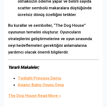
olmaksızın ödeme yapar ve belirli sayıda
scatter sembolü makaralara düştüğünde
ücretsiz dönüş özelliğini tetikler.
Bu kurallar ve semboller, “The Dog House”
oyununun temelini oluşturur. Oyuncuların
stratejilerini geliştirmelerine ve oyun sırasında
neyi hedeflemeleri gerektiğini anlamalarına
yardımcı olacak önemli bilgilerdir.
Yararlı Makaleler;
Twilight Princess Demo
Aviator Bahis Oyunu Oyna
The Dog House
Read More »