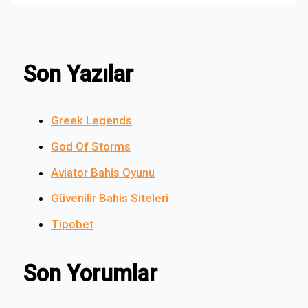
Son Yazılar
Greek Legends
God Of Storms
Aviator Bahis Oyunu
Güvenilir Bahis Siteleri
Tipobet
Son Yorumlar