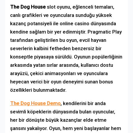
The Dog House
slot oyunu, eğlenceli temaları,
canlı grafikleri ve oyunculara sunduğu yüksek
kazanç potansiyeli ile online casino dünyasında
kendine sağlam bir yer edinmiştir. Pragmatic Play
tarafından geliştirilen bu oyun, evcil hayvan
severlerin kalbini fetheden benzersiz bir
konseptle piyasaya sürüldü. Oyunun popülerliğinin
arkasında yatan sırlar arasında, kullanıcı dostu
arayüzü, çekici animasyonları ve oyunculara
heyecan verici bir oyun deneyimi sunan bonus
özellikleri bulunmaktadır.
The Dog House Demo
, kendilerini bir anda
sevimli köpeklerin dünyasında bulan oyuncular,
her bir dönüşte büyük kazançlar elde etme
şansını yakalıyor. Oyun, hem yeni başlayanlar hem